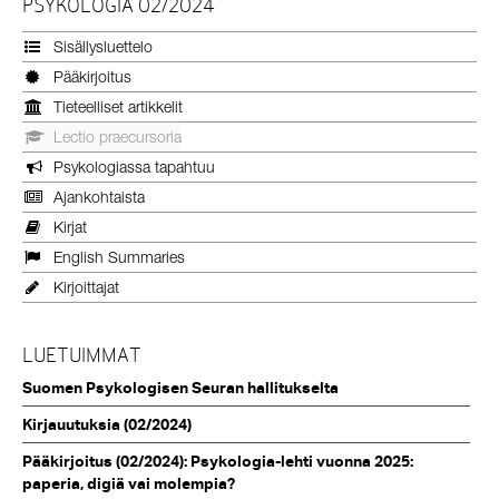
PSYKOLOGIA 02/2024
Sisällysluettelo
Pääkirjoitus
Tieteelliset artikkelit
Lectio praecursoria
Psykologiassa tapahtuu
Ajankohtaista
Kirjat
English Summaries
Kirjoittajat
LUETUIMMAT
Suomen Psykologisen Seuran hallitukselta
Kirjauutuksia (02/2024)
Pääkirjoitus (02/2024): Psykologia-lehti vuonna 2025:
paperia, digiä vai molempia?