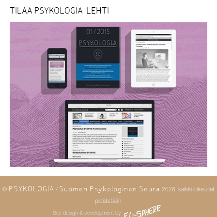
TILAA PSYKOLOGIA-LEHTI
PSYKOLOGIA
Suomen Psykologinen Seura
©
/
2026. kaikki oikeudet
pidätetään.
Site design & development by