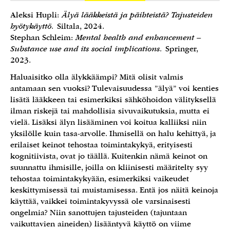
Aleksi Hupli:
Älyä lääkkeistä ja päihteistä? Tajusteiden
hyötykäyttö.
Siltala, 2024.
Stephan Schleim:
Mental health and enhancement –
Substance use and its social implications.
Springer,
2023.
Haluaisitko olla älykkäämpi? Mitä olisit valmis
antamaan sen vuoksi? Tulevaisuudessa ”älyä” voi kenties
lisätä lääkkeen tai esimerkiksi sähköhoidon välityksellä
ilman riskejä tai mahdollisia sivuvaikutuksia, mutta ei
vielä. Lisäksi älyn lisääminen voi koitua kalliiksi niin
yksilölle kuin tasa-arvolle. Ihmisellä on halu kehittyä, ja
erilaiset keinot tehostaa toimintakykyä, erityisesti
kognitiivista, ovat jo täällä. Kuitenkin nämä keinot on
suunnattu ihmisille, joilla on kliinisesti määritelty syy
tehostaa toimintakykyään, esimerkiksi vaikeudet
keskittymisessä tai muistamisessa. Entä jos näitä keinoja
käyttää, vaikkei toimintakyvyssä ole varsinaisesti
ongelmia? Niin sanottujen tajusteiden (tajuntaan
vaikuttavien aineiden) lisääntyvä käyttö on viime