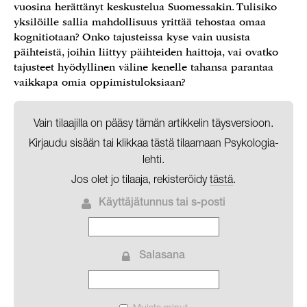
vuosina herättänyt keskustelua Suomessakin. Tulisiko
yksilöille sallia mahdollisuus yrittää tehostaa omaa
kognitiotaan? Onko tajusteissa kyse vain uusista
päihteistä, joihin liittyy päihteiden haittoja, vai ovatko
tajusteet hyödyllinen väline kenelle tahansa parantaa
vaikkapa omia oppimistuloksiaan?
Vain tilaajilla on pääsy tämän artikkelin täysversioon.
Kirjaudu sisään tai klikkaa
tästä
tilaamaan Psykologia-
lehti.
Jos olet jo tilaaja, rekisteröidy
tästä
.
Käyttäjätunnus tai s-posti
Salasana