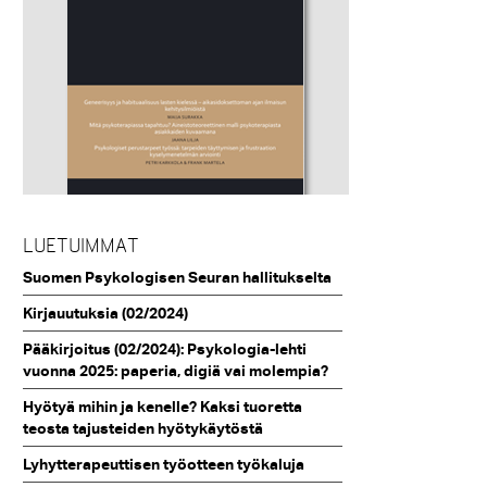
LUETUIMMAT
Suomen Psykologisen Seuran hallitukselta
Kirjauutuksia (02/2024)
Pääkirjoitus (02/2024): Psykologia-lehti
vuonna 2025: paperia, digiä vai molempia?
Hyötyä mihin ja kenelle? Kaksi tuoretta
teosta tajusteiden hyötykäytöstä
Lyhytterapeuttisen työotteen työkaluja