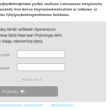
hytpsykoterapiassa
pyrkii osaltaan vastaamaan terapiatyön
sesti teos kuvaa toipumisorientaatiota ja ratkaisu- ja
ään lyhytpsykoterapeuttisessa hoidossa.
pääsy tämän artikkelin täysversioon.
likkaa
tästä
tilaamaan Psykologia-lehti.
o tilaaja, rekisteröidy
tästä
.
-posti
asana
Muista minut
äyttäjätunnus unohtunut?
Rekisteröidy