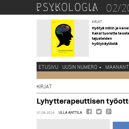
02/2
KIRJAT
Hyötyä mihin ja kene
Kaksi tuoretta teost
tajusteiden
hyötykäytöstä
ETUSIVU
UUSIN NUMERO
MAANANT
KIRJAT
Lyhytterapeuttisen työott
31.08.2024
ULLA ANTTILA