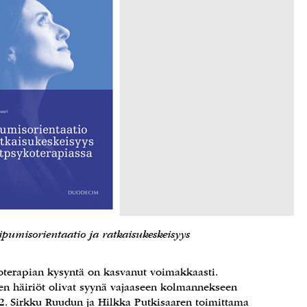
ipumisorientaatio ja ratkaisukeskeisyys
erapian kysyntä on kasvanut voimakkaasti.
n häiriöt olivat syynä vajaaseen kolmannekseen
. Sirkku Ruudun ja Hilkka Putkisaaren toimittama