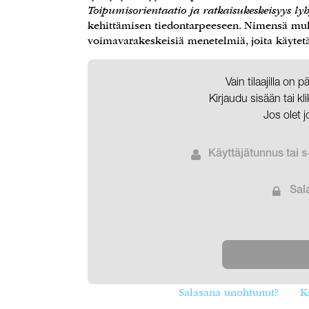
Toipumisorientaatio ja ratkaisukeskeisyys ly
kehittämisen tiedontarpeeseen. Nimensä mukai
voimavarakeskeisiä menetelmiä, joita käytet
Vain tilaajilla on 
Kirjaudu sisään tai k
Jos olet j
Käyttäjätunnus tai s
Sal
Salasana unohtunut?
K