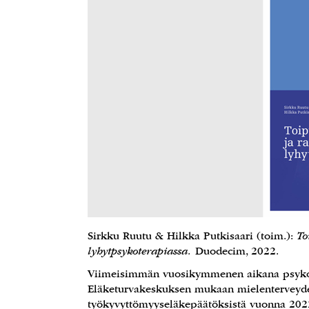
Sirkku Ruutu & Hilkka Putkisaari (toim.):
To
lyhytpsykoterapiassa.
Duodecim, 2022.
Viimeisimmän vuosikymmenen aikana psykot
Eläketurvakeskuksen mukaan mielenterveyde
työkyvyttömyyseläkepäätöksistä vuonna 2022