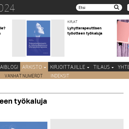
024
Etsi...
KIRJAT
lle?
Lyhytterapeuttisen
a
työotteen työkaluja
AIBLOGI
ARKISTO
KIRJOITTAJILLE
TILAUS
YHT
VANHAT NUMEROT
INDEKSIT
een työkaluja