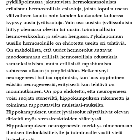
pykäläpoimussa jakautuvista hermokantasoluista
erilaistuu hermostollisia esisoluja, joista lopulta usean
välivaiheen kautta noin kahden kuukauden kuluessa
kypsyy uusia jyväissoluja. Vain osa uusista jyväissoluista
liittyy olemassa oleviin tai uusiin toiminnallisiin
hermoverkkoihin ja selviää hengissä. Pykäläpoimun
uusille hermosoluille on ehdotettu useita eri tehtäviä.
On mahdollista, että uudet hermosolut auttavat
muodostamaan erillisiä hermostollisia edustuksia
samankaltaisista, mutta erillisistä tapahtumista
suhteessa aikaan ja ympäristöön. Heikentynyt
neurogeneesi haittaa oppimista, kun taas oppiminen
edistää neurogeneesiä, erityisesti kun tehtävä on
monimutkainen. On jopa ehdotettu, että neurogeneesi
voisi suojata eteneviltä, hippokampuksen rakennetta ja
toimintaa rappeuttavilta muistisai-rauksilta.
Hippokampuksen uudet jyväissolut näyttäisivät olevan
tärkeitä myös stressireaktioiden säätelyssä.
Hippokampuksen neurogeneesin merkitys nimenomaan
ihmisen tiedonkäsittelylle ja toiminnalle vaatii vielä
lisäselvitystä.