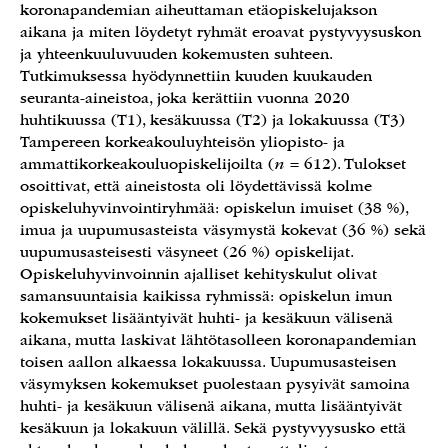
koronapandemian aiheuttaman etäopiskelujakson
aikana ja miten löydetyt ryhmät eroavat pystyvyysuskon
ja yhteenkuuluvuuden kokemusten suhteen.
Tutkimuksessa hyödynnettiin kuuden kuukauden
seuranta-aineistoa, joka kerättiin vuonna 2020
huhtikuussa (T1), kesäkuussa (T2) ja lokakuussa (T3)
Tampereen korkeakouluyhteisön yliopisto- ja
ammattikorkeakouluopiskelijoilta (
n
= 612). Tulokset
osoittivat, että aineistosta oli löydettävissä kolme
opiskeluhyvinvointiryhmää: opiskelun imuiset (38 %),
imua ja uupumusasteista väsymystä kokevat (36 %) sekä
uupumusasteisesti väsyneet (26 %) opiskelijat.
Opiskeluhyvinvoinnin ajalliset kehityskulut olivat
samansuuntaisia kaikissa ryhmissä: opiskelun imun
kokemukset lisääntyivät huhti- ja kesäkuun välisenä
aikana, mutta laskivat lähtötasolleen koronapandemian
toisen aallon alkaessa lokakuussa. Uupumusasteisen
väsymyksen kokemukset puolestaan pysyivät samoina
huhti- ja kesäkuun välisenä aikana, mutta lisääntyivät
kesäkuun ja lokakuun välillä. Sekä pystyvyysusko että