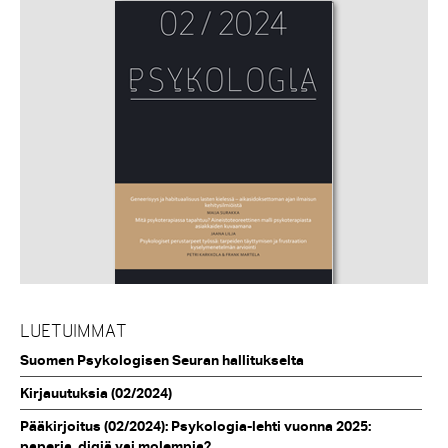
LUETUIMMAT
Suomen Psykologisen Seuran hallitukselta
Kirjauutuksia (02/2024)
Pääkirjoitus (02/2024): Psykologia-lehti vuonna 2025:
paperia, digiä vai molempia?