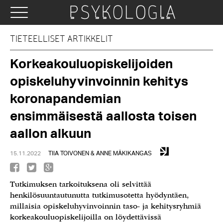
TIETEELLISET ARTIKKELIT
Korkeakouluopiskelijoiden
opiskeluhyvinvoinnin kehitys
koronapandemian
ensimmäisestä aallosta toisen
aallon alkuun
15.11.2022
TIIA TOIVONEN & ANNE MÄKIKANGAS
Tutkimuksen tarkoituksena oli selvittää
henkilösuuntautunutta tutkimusotetta hyödyntäen,
millaisia opiskeluhyvinvoinnin taso- ja kehitysryhmiä
korkeakouluopiskelijoilla on löydettävissä