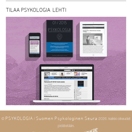
TILAA PSYKOLOGIA-LEHTI
PSYKOLOGIA
Suomen Psykologinen Seura
©
/
2026. kaikki oikeudet
pidätetään.