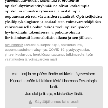
yhteenkuuluvuuden kokemukset erottelivat
opiskeluhyvinvointiryhmiä: ne olivat korkeimpia
opiskelun imuisten ryhmässä ja matalimpia
uupumusasteisesti väsyneiden ryhmässä. Opiskelijoiden
yksilöpsykologisten ja sosiaalisten voimavaratekijöiden
vahvistamisella onkin tärkeä rooli opiskelijoiden
hyvinvoinnin tukemisessa ja pahoinvoinnin
lievittämisessä koronakriisin aikana ja sen jälkeen.
Avainsanat:
korkeakouluopiskelijat, opiskelun imu,
uupumusasteinen väsymys, COVID-19, pystyvyysusko,
yhteenkuuluvuus, henkilösuuntautunut tutkimusote, työn
vaatimusten ja voimavarojen malli
Vain tilaajilla on pääsy tämän artikkelin täysversioon.
Kirjaudu sisään tai klikkaa
tästä
tilaamaan Psykologia-
lehti.
Jos olet jo tilaaja, rekisteröidy
tästä
.
Käyttäjätunnus tai s-posti