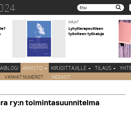
024
Etsi...
KIRJAT
lle?
Lyhytterapeuttisen
a
työotteen työkaluja
AIBLOGI
ARKISTO
KIRJOITTAJILLE
TILAUS
YHT
VANHAT NUMEROT
INDEKSIT
a ry:n toimintasuunnitelma