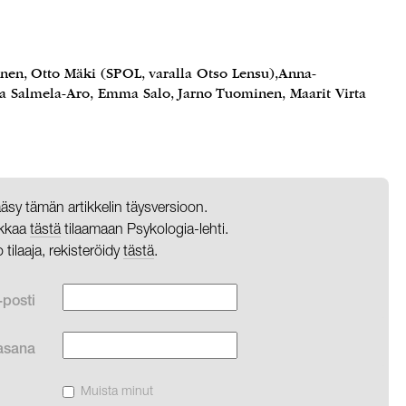
onen, Otto Mäki (SPOL, varalla Otso Lensu),Anna-
na Salmela-Aro, Emma Salo, Jarno Tuominen, Maarit Virta
pääsy tämän artikkelin täysversioon.
likkaa
tästä
tilaamaan Psykologia-lehti.
o tilaaja, rekisteröidy
tästä
.
-posti
asana
Muista minut