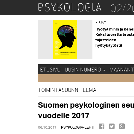
02/2
KIRJAT
Hyötyä mihin ja kene
Kaksi tuoretta teost
tajusteiden
hyötykäytöstä
ETUSIVU
UUSIN NUMERO
MAANANT
TOIMINTASUUNNITELMA
Suomen psykologinen seur
vuodelle 2017
06.10.2017
PSYKOLOGIA-LEHTI