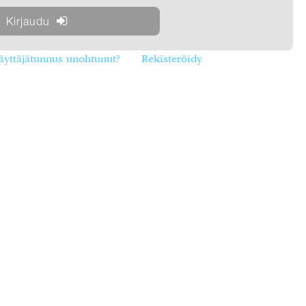
äyttäjätunnus unohtunut?
Rekisteröidy