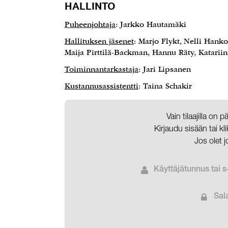
HALLINTO
Puheenjohtaja
: Jarkko Hautamäki
Hallituksen jäsenet
: Marjo Flykt, Nelli Hank
Maija Pirttilä-Backman, Hannu Räty, Katarii
Toiminnantarkastaja
: Jari Lipsanen
Kustannusassistentti
: Taina Schakir
Vain tilaajilla on 
Kirjaudu sisään tai k
Jos olet j
Käyttäjätunnus tai s
Sal