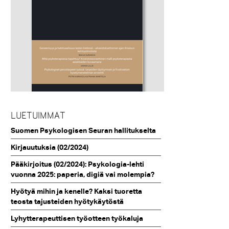
LUETUIMMAT
Suomen Psykologisen Seuran hallitukselta
Kirjauutuksia (02/2024)
Pääkirjoitus (02/2024): Psykologia-lehti
vuonna 2025: paperia, digiä vai molempia?
Hyötyä mihin ja kenelle? Kaksi tuoretta
teosta tajusteiden hyötykäytöstä
Lyhytterapeuttisen työotteen työkaluja