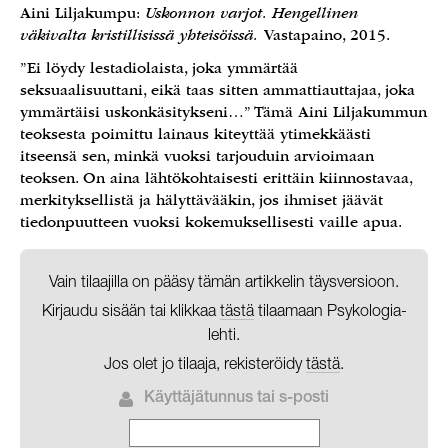
Aini Liljakumpu:
Uskonnon varjot. Hengellinen
väkivalta kristillisissä yhteisöissä.
Vastapaino, 2015.
”Ei löydy lestadiolaista, joka ymmärtää
seksuaalisuuttani, eikä taas sitten ammattiauttajaa, joka
ymmärtäisi uskonkäsitykseni…” Tämä Aini Liljakummun
teoksesta poimittu lainaus kiteyttää ytimekkäästi
itseensä sen, minkä vuoksi tarjouduin arvioimaan
teoksen. On aina lähtökohtaisesti erittäin kiinnostavaa,
merkityksellistä ja hälyttävääkin, jos ihmiset jäävät
tiedonpuutteen vuoksi kokemuksellisesti vaille apua.
Vain tilaajilla on pääsy tämän artikkelin täysversioon.
Kirjaudu sisään tai klikkaa
tästä
tilaamaan Psykologia-
lehti.
Jos olet jo tilaaja, rekisteröidy
tästä
.
Käyttäjätunnus tai s-posti