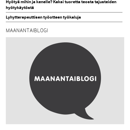
Hyötyä mihin ja kenelle? Kaksi tuoretta teosta tajusteiden
hyötykäytöstä
Lyhytterapeuttisen työotteen työkaluja
MAANANTAIBLOGI