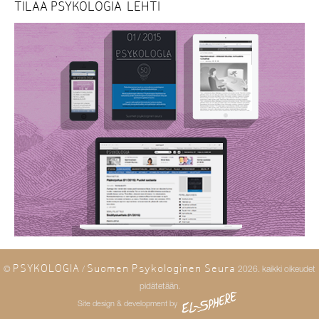
TILAA PSYKOLOGIA-LEHTI
PSYKOLOGIA
Suomen Psykologinen Seura
©
/
2026. kaikki oikeudet
pidätetään.
Site design & development by