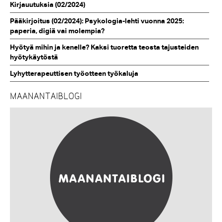
Kirjauutuksia (02/2024)
Pääkirjoitus (02/2024): Psykologia-lehti vuonna 2025:
paperia, digiä vai molempia?
Hyötyä mihin ja kenelle? Kaksi tuoretta teosta tajusteiden
hyötykäytöstä
Lyhytterapeuttisen työotteen työkaluja
MAANANTAIBLOGI