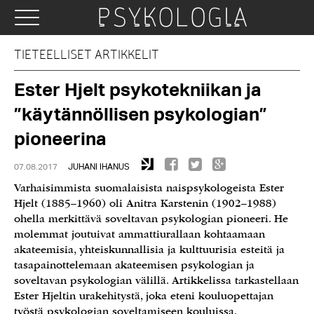
TIETEELLISET ARTIKKELIT
Ester Hjelt psykotekniikan ja
”käytännöllisen psykologian”
pioneerina
07.08.2017
JUHANI IHANUS
Varhaisimmista suomalaisista naispsykologeista Ester
Hjelt (1885–1960) oli Anitra Karstenin (1902–1988)
ohella merkittävä soveltavan psykologian pioneeri. He
molemmat joutuivat ammattiurallaan kohtaamaan
akateemisia, yhteiskunnallisia ja kulttuurisia esteitä ja
tasapainottelemaan akateemisen psykologian ja
soveltavan psykologian välillä. Artikkelissa tarkastellaan
Ester Hjeltin urakehitystä, joka eteni kouluopettajan
työstä psykologian soveltamiseen kouluissa,