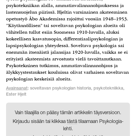
psykotekniikan alalla, ammatinvalinnanohjauksessa ja
lastensuojelun piirissä. Hjeltin varsinainen akateeminen
opetustyö Åbo Akademissa rajoittui vuosiin 1948–1953.
”Käytännöllisen” tai soveltavan psykologian alueita oli
vähitellen tullut esiin Suomessa 1910-luvulla, aluksi
kokeellisen kasvatusopin, differentiaalipsykologian ja
lapsipsykologian yhteydessä. Soveltava psykologia sai
enemmän itsenäistä jalansijaa 1920-luvulla, vaikka se ei
erityistä akateemista arvostusta vielä tavoittanutkaan.
Psykotekninen tutkimus, ammatinvalinnanohjaus ja
älykkyystestaukset kouluissa olivat varhaisen soveltavan
psykologian keskeisiä alueita.
Avainsanat
: soveltavan psykologian historia, psykotekniikka,
Ester Hjelt
Vain tilaajilla on pääsy tämän artikkelin täysversioon.
Kirjaudu sisään tai klikkaa
tästä
tilaamaan Psykologia-
lehti.