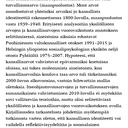
turvallisuusarvo (maanpuolustus). Muut arvot
muodostuivat yhteisiksi arvoiksi jo kansallista
identiteettiä rakennettaessa 1800-luvulla, maanpuolustus
vasta 1939–1940. Erityisesti analysoitiin yksilöllisten
arvojen ja kansallisarvojen vuorovaikutusta muutoksen
selittämisessä, aineistoina aikuisia edustavat
Puohiniemen valtakunnalliset otokset 1991–2015 ja
Helsingin yliopiston sosiaalipsykologian yksikön neljä
otosta Pyhtäältä 1975–2007. Hypoteesi, että
kansallisarvot vahvistuvat epävarmoiksi koetuissa
oloissa, sai tukea molemmista aineistoista, kun
kansallisarvoihin kuuluva tasa-arvo tuli tärkeämmäksi
2000-luvun alkuvuosina, vastoin Schwartzin mallin
oletuksia. Itseohjautuvuusarvojen ja turvallisuusarvojen
samanaikainen vahvistuminen 2010-luvulla ei myöskään
sovi vallitseviin teorioihin, mutta olisi selitettävissä
yksilöllisten ja kansallisarvojen vuorovaikutuksen avulla.
Kirjallisuuden tarkastelusta johdettiin myöhempää
tutkimusta varten oletus, että kansallinen identiteetti voi
vaihdella reflektiivisyydeltään ja suomalainen