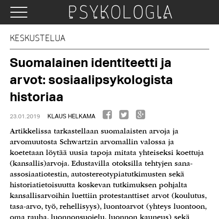
KESKUSTELUA
Suomalainen identiteetti ja
arvot: sosiaalipsykologista
historiaa
23.01.2019
KLAUS HELKAMA
Artikkelissa tarkastellaan suomalaisten arvoja ja
arvomuutosta Schwartzin arvomallin valossa ja
koetetaan löytää uusia tapoja mitata yhteiseksi koettuja
(kansallis)arvoja. Edustavilla otoksilla tehtyjen sana-
assosiaatiotestin, autostereotypiatutkimusten sekä
historiatietoisuutta koskevan tutkimuksen pohjalta
kansallisarvoihin luettiin protestanttiset arvot (koulutus,
tasa-arvo, työ, rehellisyys), luontoarvot (yhteys luontoon,
oma rauha, luonnonsuojelu, luonnon kauneus) sekä