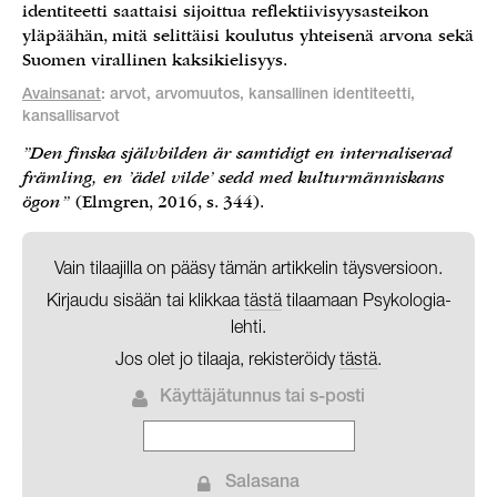
identiteetti saattaisi sijoittua reflektiivisyysasteikon
yläpäähän, mitä selittäisi koulutus yhteisenä arvona sekä
Suomen virallinen kaksikielisyys.
Avainsanat
: arvot, arvomuutos, kansallinen identiteetti,
kansallisarvot
”Den finska självbilden är samtidigt en internaliserad
främling, en ’ädel vilde’ sedd med kulturmänniskans
ögon
”
(Elmgren, 2016, s. 344).
Vain tilaajilla on pääsy tämän artikkelin täysversioon.
Kirjaudu sisään tai klikkaa
tästä
tilaamaan Psykologia-
lehti.
Jos olet jo tilaaja, rekisteröidy
tästä
.
Käyttäjätunnus tai s-posti
Salasana