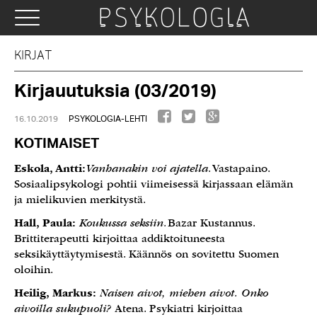
KIRJAT
Kirjauutuksia (03/2019)
16.10.2019
PSYKOLOGIA-LEHTI
KOTIMAISET
Eskola, Antti:
Vanhanakin voi ajatella.
Vastapaino.
Sosiaalipsykologi pohtii viimeisessä kirjassaan elämän
ja mielikuvien merkitystä.
Hall, Paula:
Koukussa seksiin.
Bazar Kustannus.
Brittiterapeutti kirjoittaa addiktoituneesta
seksikäyttäytymisestä. Käännös on sovitettu Suomen
oloihin.
Heilig, Markus:
Naisen aivot, miehen aivot. Onko
aivoilla sukupuoli?
Atena. Psykiatri kirjoittaa