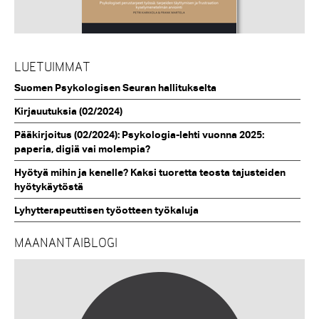
LUETUIMMAT
Suomen Psykologisen Seuran hallitukselta
Kirjauutuksia (02/2024)
Pääkirjoitus (02/2024): Psykologia-lehti vuonna 2025:
paperia, digiä vai molempia?
Hyötyä mihin ja kenelle? Kaksi tuoretta teosta tajusteiden
hyötykäytöstä
Lyhytterapeuttisen työotteen työkaluja
MAANANTAIBLOGI