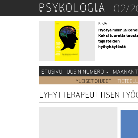
02/2
KIRJAT
Hyötyä mihin ja kene
Kaksi tuoretta teost
tajusteiden
hyötykäytöstä
ETUSIVU
UUSIN NUMERO
MAANANT
YLEISET OHJEET
TIETEELL
LYHYTTERAPEUTTISEN TYÖ