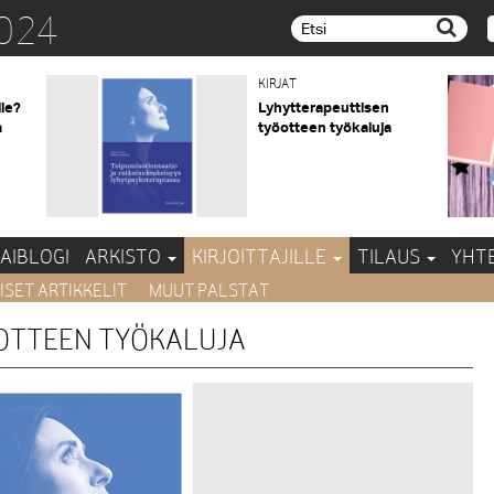
024
Etsi...
KIRJAT
lle?
Lyhytterapeuttisen
a
työotteen työkaluja
AIBLOGI
ARKISTO
KIRJOITTAJILLE
TILAUS
YHT
ISET ARTIKKELIT
MUUT PALSTAT
OTTEEN TYÖKALUJA