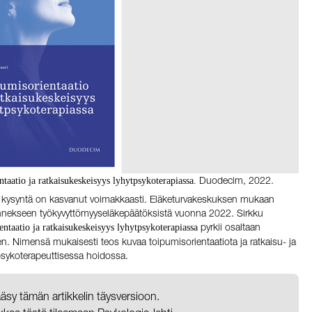
Duodecim, 2022.
taatio ja ratkaisukeskeisyys lyhytpsykoterapiassa.
kysyntä on kasvanut voimakkaasti. Eläketurvakeskuksen mukaan
mannekseen työkyvyttömyyseläkepäätöksistä vuonna 2022. Sirkku
pyrkii osaltaan
ntaatio ja ratkaisukeskeisyys lyhytpsykoterapiassa
. Nimensä mukaisesti teos kuvaa toipumisorientaatiota ja ratkaisu- ja
psykoterapeuttisessa hoidossa.
pääsy tämän artikkelin täysversioon.