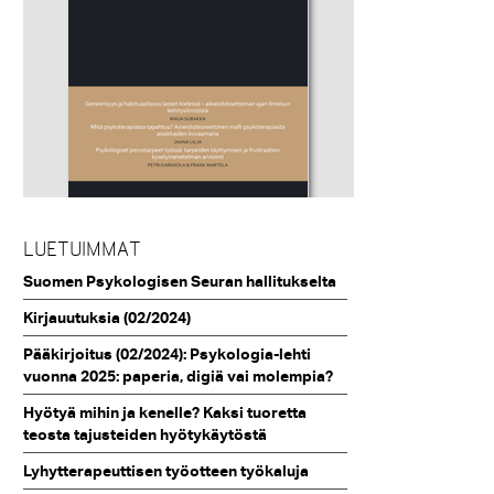
LUETUIMMAT
Suomen Psykologisen Seuran hallitukselta
Kirjauutuksia (02/2024)
Pääkirjoitus (02/2024): Psykologia-lehti
vuonna 2025: paperia, digiä vai molempia?
Hyötyä mihin ja kenelle? Kaksi tuoretta
teosta tajusteiden hyötykäytöstä
Lyhytterapeuttisen työotteen työkaluja