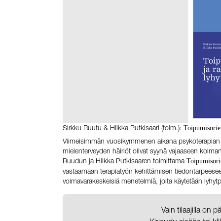
Sirkku Ruutu & Hilkka Putkisaari (toim.):
Toipumisorien
Viimeisimmän vuosikymmenen aikana psykoterapian 
mielenterveyden häiriöt olivat syynä vajaaseen kol
Ruudun ja Hilkka Putkisaaren toimittama
Toipumisorie
vastaamaan terapiatyön kehittämisen tiedontarpeeseen
voimavarakeskeisiä menetelmiä, joita käytetään lyhyt
Vain tilaajilla on 