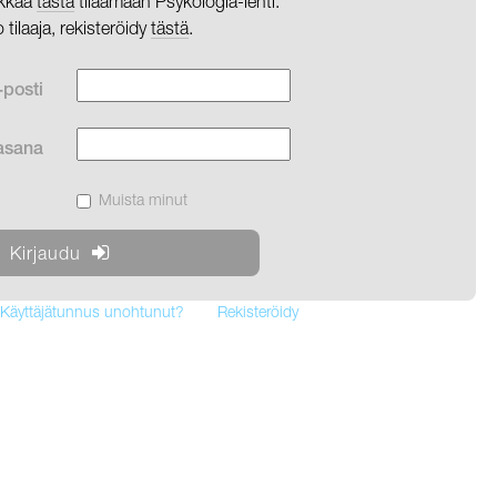
likkaa
tästä
tilaamaan Psykologia-lehti.
o tilaaja, rekisteröidy
tästä
.
-posti
asana
Muista minut
Käyttäjätunnus unohtunut?
Rekisteröidy