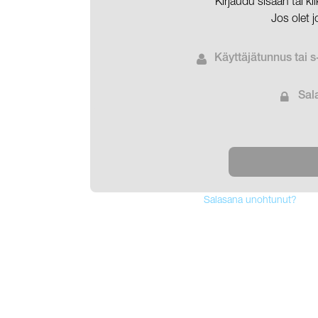
Kirjaudu sisään tai k
Jos olet j
Käyttäjätunnus tai s
Sal
Salasana unohtunut?