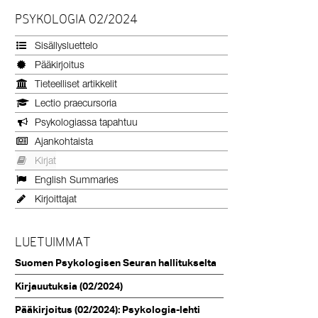
PSYKOLOGIA 02/2024
Sisällysluettelo
Pääkirjoitus
Tieteelliset artikkelit
Lectio praecursoria
Psykologiassa tapahtuu
Ajankohtaista
Kirjat
English Summaries
Kirjoittajat
LUETUIMMAT
Suomen Psykologisen Seuran hallitukselta
Kirjauutuksia (02/2024)
Pääkirjoitus (02/2024): Psykologia-lehti