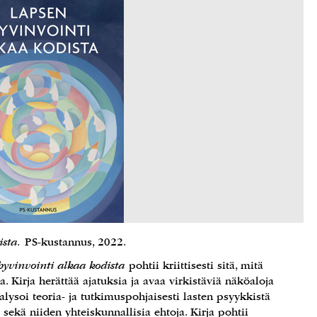
ista.
PS-kustannus, 2022.
hyvinvointi alkaa kodista
pohtii kriittisesti sitä, mitä
Kirja herättää ajatuksia ja avaa virkistäviä näköaloja
ysoi teoria- ja tutkimuspohjaisesti lasten psyykkistä
 sekä niiden yhteiskunnallisia ehtoja. Kirja pohtii