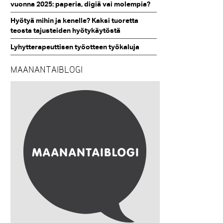
vuonna 2025: paperia, digiä vai molempia?
Hyötyä mihin ja kenelle? Kaksi tuoretta
teosta tajusteiden hyötykäytöstä
Lyhytterapeuttisen työotteen työkaluja
MAANANTAIBLOGI