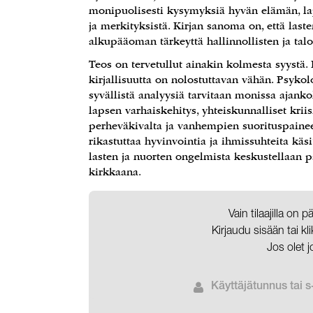
monipuolisesti kysymyksiä hyvän elämän, la
ja merkityksistä. Kirjan sanoma on, että las
alkupääoman tärkeyttä hallinnollisten ja tal
Teos on tervetullut ainakin kolmesta syystä.
kirjallisuutta on nolostuttavan vähän. Psykol
syvällistä analyysiä tarvitaan monissa ajank
lapsen varhaiskehitys, yhteiskunnalliset krii
perheväkivalta ja vanhempien suorituspaine
rikastuttaa hyvinvointia ja ihmissuhteita kä
lasten ja nuorten ongelmista keskustellaan p
kirkkaana.
Vain tilaajilla on 
Kirjaudu sisään tai k
Jos olet j
Käyttäjätunnus tai s