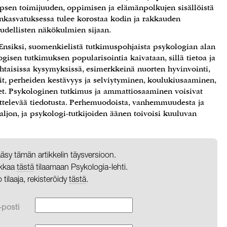
psen toimijuuden, oppimisen ja elämänpolkujen sisällöistä
tenkasvatuksessa tulee korostaa kodin ja rakkauden
oudellisten näkökulmien sijaan.
 Ensiksi, suomenkielistä tutkimuspohjaista psykologian alan
ogisen tutkimuksen popularisointia kaivataan, sillä tietoa ja
ohtaisissa kysymyksissä, esimerkkeinä nuorten hyvinvointi,
sit, perheiden kestävyys ja selviytyminen, koulukiusaaminen,
et. Psykologinen tutkimus ja ammattiosaaminen voisivat
sittelevää tiedotusta. Perhemuodoista, vanhemmuudesta ja
aljon, ja psykologi-tutkijoiden äänen toivoisi kuuluvan
pääsy tämän artikkelin täysversioon.
likkaa
tästä
tilaamaan Psykologia-lehti.
o tilaaja, rekisteröidy
tästä
.
-posti