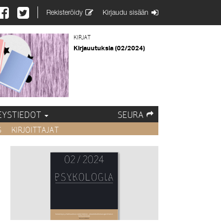
Rekisteröidy
Kirjaudu sisään
KIRJAT
Kirjauutuksia (02/2024)
EYSTIEDOT
SEURA
S
KIRJOITTAJAT