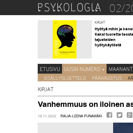
02/2
KIRJAT
Hyötyä mihin ja kene
Kaksi tuoretta teost
tajusteiden
hyötykäytöstä
ETUSIVU
UUSIN NUMERO
MAANANT
SISÄLLYSLUETTELO
PÄÄKIRJOITUS
AR
KIRJAT
Vanhemmuus on iloinen a
16.11.2022
RAIJA-LEENA PUNAMÄKI