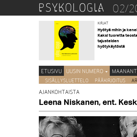
02/2
KIRJAT
Hyötyä mihin ja kene
Kaksi tuoretta teost
tajusteiden
hyötykäytöstä
ETUSIVU
UUSIN NUMERO
MAANANT
SISÄLLYSLUETTELO
PÄÄKIRJOITUS
AR
AJANKOHTAISTA
Leena Niskanen, ent. Kesk