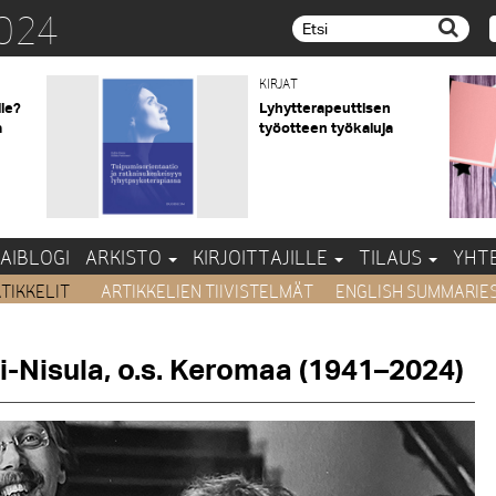
024
Etsi...
KIRJAT
lle?
Lyhytterapeuttisen
a
työotteen työkaluja
AIBLOGI
ARKISTO
KIRJOITTAJILLE
TILAUS
YHT
TIKKELIT
ARTIKKELIEN TIIVISTELMÄT
ENGLISH SUMMARIE
i-Nisula, o.s. Keromaa (1941–2024)