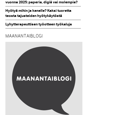
vuonna 2025: paperia, digiä vai molempia?
Hyötyä mihin ja kenelle? Kaksi tuoretta
teosta tajusteiden hyötykäytöstä
Lyhytterapeuttisen työotteen työkaluja
MAANANTAIBLOGI