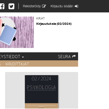
Rekisteröidy
Kirjaudu sisään
KIRJAT
Kirjauutuksia (02/2024)
EYSTIEDOT
SEURA
S
KIRJOITTAJAT