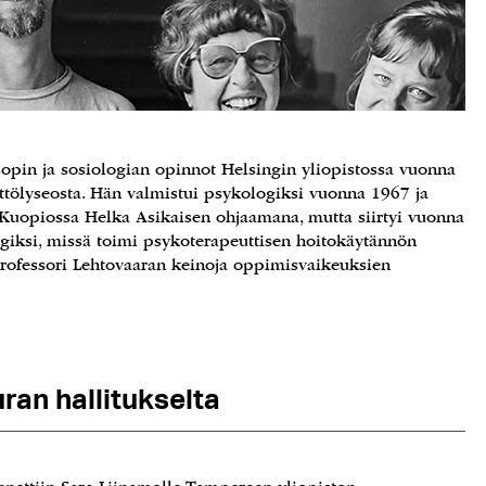
sopin ja sosiologian opinnot Helsingin yliopistossa vuonna
yttölyseosta. Hän valmistui psykologiksi vuonna 1967 ja
a Kuopiossa Helka Asikaisen ohjaamana, mutta siirtyi vuonna
iksi, missä toimi psykoterapeuttisen hoitokäytännön
ofessori Lehtovaaran keinoja oppimisvaikeuksien
an hallitukselta