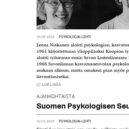
25.08.2024
PSYKOLOGIA-LEHTI
Leena Niskanen aloitti psykologian, kasvatu
1961 kirjoitettuaan ylioppilaaksi Kuopion t
aloitti työuransa ensin Savon Lastenlinnass
1968 Savonlinnan kasvatusneuvolan psykolog
mukaan alkuun, mutta omaksui pian myös pr
lieventämiseksi.
LUE LISÄÄ
AJANKOHTAISTA
Suomen Psykologisen Seur
02.02.2023
PSYKOLOGIA-LEHTI