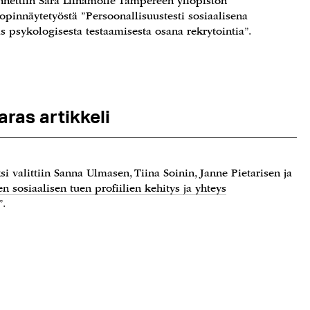
nnettiin Sara Liinamolle Tampereen yliopiston
opinnäytetyöstä ”Persoonallisuustesti sosiaalisena
s psykologisesta testaamisesta osana rekrytointia”.
ras artikkeli
i valittiin Sanna Ulmasen, Tiina Soinin, Janne Pietarisen ja
 sosiaalisen tuen profiilien kehitys ja yhteys
”.