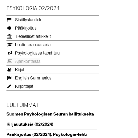
PSYKOLOGIA 02/2024
Sisällysluettelo
Pääkirjoitus
Tieteelliset artikkelit
Lectio praecursoria
Psykologiassa tapahtuu
Ajankohtaista
Kirjat
English Summaries
Kirjoittajat
LUETUIMMAT
Suomen Psykologisen Seuran hallitukselta
Kirjauutuksia (02/2024)
Pääkirjoitus (02/2024): Psykologia-lehti