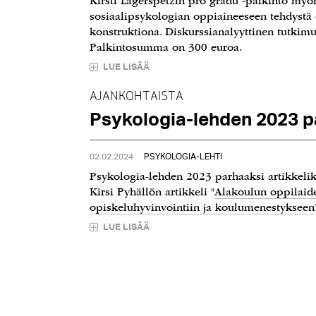
Kirsti Lagerspetzin pro gradu -palkinto myö
sosiaalipsykologian oppiaineeseen tehdystä 
konstruktiona. Diskurssianalyyttinen tutkimu
Palkintosumma on 300 euroa.
LUE LISÄÄ
AJANKOHTAISTA
Psykologia-lehden 2023 pa
02.02.2024
PSYKOLOGIA-LEHTI
Psykologia-lehden 2023 parhaaksi artikkeliks
Kirsi Pyhällön artikkeli "
Alakoulun oppilaiden
opiskeluhyvinvointiin ja koulumenestykseen
LUE LISÄÄ