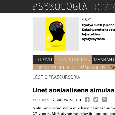
02/2
KIRJAT
Hyötyä mihin ja kene
Kaksi tuoretta teost
tajusteiden
hyötykäytöstä
ETUSIVU
UUSIN NUMERO
MAANANT
SISÄLLYSLUETTELO
PÄÄKIRJOITUS
AR
LECTIO PRAECURSORIA
Unet sosiaalisena simulaa
16.11.2022
PSYKOLOGIA-LEHTI
Nukumme noin kolmanneksen elämästämme. K
27 vuotta. Mitä aivomme tekevät, kun me e