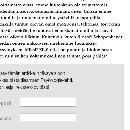
avoittamattomissa, emme kuitenkaan ole toimettomia.
odentuntuisen kokemusmaailman, unen. Unissa emme
utuilla ja tuntemattomilla, ystävillä, naapureilla,
 kaikilla tuntuu olevan omat motiivinsa, tahtonsa, toiveensa
ttävät meidät, he tuntuvat ennustamattomilta ja saavat
ssä oikein liikkuu. Kuitenkin, kuten filosofi Schopenhauer
i meidän omien nukkuvien mieliemme luomuksia
symyksen: Miksi? Eikö olisi helpompi ja biologisesta
 vain sulkea kokemuksellinen tajunta pois päältä?
pääsy tämän artikkelin täysversioon.
likkaa
tästä
tilaamaan Psykologia-lehti.
o tilaaja, rekisteröidy
tästä
.
-posti
asana