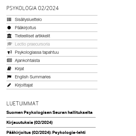
PSYKOLOGIA 02/2024
Sisällysluettelo
Pääkirjoitus
Tieteelliset artikkelit
Lectio praecursoria
Psykologiassa tapahtuu
Ajankohtaista
Kirjat
English Summaries
Kirjoittajat
LUETUIMMAT
Suomen Psykologisen Seuran hallitukselta
Kirjauutuksia (02/2024)
Pääkirjoitus (02/2024): Psykologia-lehti