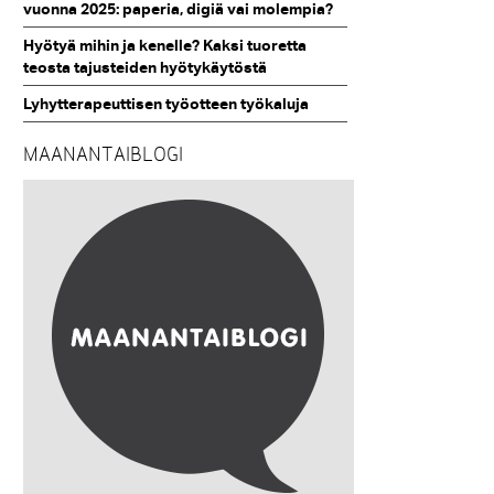
vuonna 2025: paperia, digiä vai molempia?
Hyötyä mihin ja kenelle? Kaksi tuoretta
teosta tajusteiden hyötykäytöstä
Lyhytterapeuttisen työotteen työkaluja
MAANANTAIBLOGI