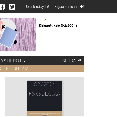
Rekisteröidy
Kirjaudu sisään
KIRJAT
Kirjauutuksia (02/2024)
EYSTIEDOT
SEURA
S
KIRJOITTAJAT