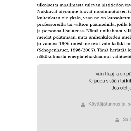
ulkoisesta maailmasta tulevan aistitiedon t
Nukkuvat aivomme luovat monimuotoisen t
kuitenkaan ole yksin, vaan ne on kansoitettu t
professoreilla tai valtion päämiehillä, joilla
ja persoonallisuutensa. Nämä unihahmot yllä
meidät pohtimaan, mitä unihenkilöiden miele
jo vuonna 1896 totesi, ne ovat vain kaikk
(Schopenhauer, 1896/2005). Tämä herättää ky
näkökulmasta energiatehokkaampi vaihtoehto
Vain tilaajilla on 
Kirjaudu sisään tai k
Jos olet j
Käyttäjätunnus tai s
Sal