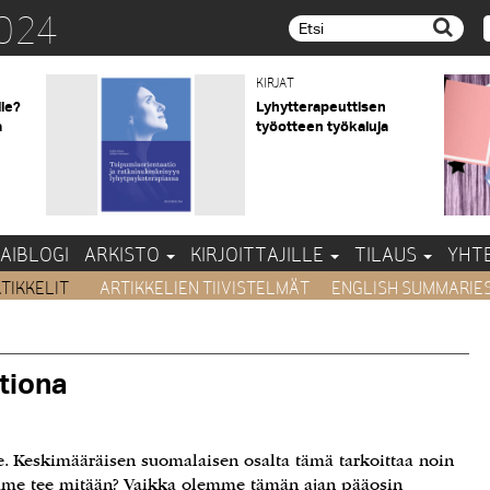
024
Etsi...
KIRJAT
lle?
Lyhytterapeuttisen
a
työotteen työkaluja
AIBLOGI
ARKISTO
KIRJOITTAJILLE
TILAUS
YHT
TIKKELIT
ARTIKKELIEN TIIVISTELMÄT
ENGLISH SUMMARIE
tiona
eskimääräisen suomalaisen osalta tämä tarkoittaa noin
mme tee mitään? Vaikka olemme tämän ajan pääosin