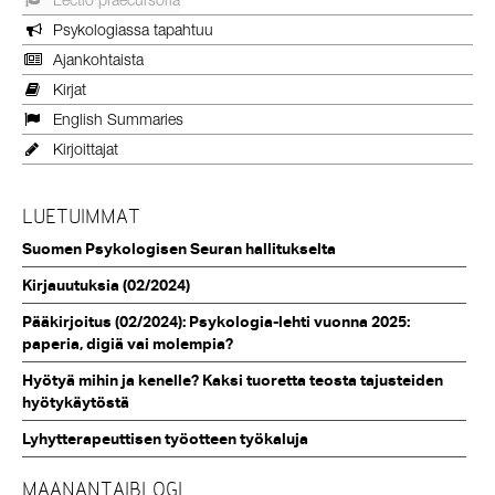
Psykologiassa tapahtuu
Ajankohtaista
Kirjat
English Summaries
Kirjoittajat
LUETUIMMAT
Suomen Psykologisen Seuran hallitukselta
Kirjauutuksia (02/2024)
Pääkirjoitus (02/2024): Psykologia-lehti vuonna 2025:
paperia, digiä vai molempia?
Hyötyä mihin ja kenelle? Kaksi tuoretta teosta tajusteiden
hyötykäytöstä
Lyhytterapeuttisen työotteen työkaluja
MAANANTAIBLOGI