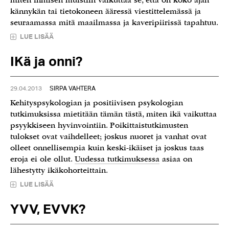
miten ihmisen muistiin vaikuttaa se, että on koko ajan
kännykän tai tietokoneen ääressä viestittelemässä ja
seuraamassa mitä maailmassa ja kaveripiirissä tapahtuu.
LUE LISÄÄ
IKä ja onni?
29.04.2013
SIRPA VAHTERA
Kehityspsykologian ja positiivisen psykologian
tutkimuksissa mietitään tämän tästä, miten ikä vaikuttaa
psyykkiseen hyvinvointiin. Poikittaistutkimusten
tulokset ovat vaihdelleet; joskus nuoret ja vanhat ovat
olleet onnellisempia kuin keski-ikäiset ja joskus taas
eroja ei ole ollut.
Uudessa tutkimuksessa
asiaa on
lähestytty ikäkohorteittain.
LUE LISÄÄ
YVV, EVVK?