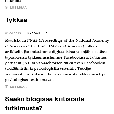
tutkijoita.
LUE LISÄÄ
Tykkää
01.04.2013
SIRPA VAHTERA
Maaliskuun PNAS (Proceedings of the National Academy
of Sciences of the United States of America) julkaisi
artikkelin jättämistämme digitaalisista jalanjäljistä, tässä
tapauksessa tykkäämisistämme Facebookissa. Tutkimus
perustuu 58 000 vapaaehtoisen tutkittavan Facebookin
tykkäämisiin ja psykologisiin testeihin. Tutkijat
vertasivat, minkälaisen kuvan ihmisestä tykkäämiset ja
psykologiset testit antavat.
LUE LISÄÄ
Saako blogissa kritisoida
tutkimusta?