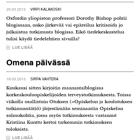
25.03.2013
VIRPI KALAKOSKI
Oxfordin yliopiston professori Dorothy Bishop pohtii
blogissaan, onko järkevää vai epäreilua kritisoida jo
julkaistua tutkimusta blogissa. Eikö tiedekeskustelua
tulisi käydä tiedelehtien sivuilla?
LUE LISÄÄ
Omena päivässä
18.03.2013
SIRPA VAHTERA
Kuukausi sitten kirjoitin maanantaiblogissa
korkeakouluopiskelijoiden terveystutkimuksesta. Toissa
viikolla osallistuin Otuksen (=Opiskelun ja koulutuksen
tutkimussäätiö) järjestämään seminaariin Opiskelun
solmukohtia, jossa myös tutkimuksesta vastannut
Kristiina Kunttu kertoi tarkemmin tutkimuksen
tuloksista.
LUE LISÄÄ