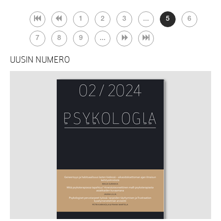
1
2
3
...
5
6
7
8
9
...
UUSIN NUMERO