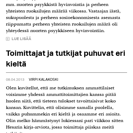
mm. nuorten psyykkistä hyvinvointia ja perheen
yhteisten ruokailujen määrää viikossa. Vastaajan iästä,
sukupuolesta ja perheen sosioekonomisesta asemasta
riippumatta perheen yhteisten ruokailujen määrä oli
yhteydessä nuorten psyykkiseen hyvinvointiin.
LUE LISÄÄ
Toimittajat ja tutkijat puhuvat eri
kieltä
08.04.2013
VIRPI KALAKOSKI
Olen kuvitellut, että me tutkimuksen ammattilaiset
voisimme yhdessä ammattitoimittajien kanssa pitää
huolen siitä, että tieteen tulokset tavoittaisivat koko
kansan. Kuvittelin, että olisimme samalla puolella,
vaikka puhummekin eri kieltä ja osaamme eri asioita.
Olin melko hämmästynyt lukiessani pari viikkoa sitten
Hesarin kirja-arviota, jossa toimittaja piiskaa meitä