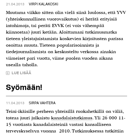
21.04.2013
VIRPI KALAKOSKI
Muutama viikko sitten olin vielä siinä luulossa, että YVV
(yhteiskunnallinen vuorovaikutus) ei herätä erityisiä
intohimoja, tai peräti EVVK (ei vois vähempää
kiinnostaa) juuri ketään. Aloittamani tutkimusmatka
tieteen yleistajuistamista koskevien kirjoitusten parissa
osoittaa muuta. Tieteen popularisoinnista ja
tiedejournalismista on keskusteltu verkossa ainakin
viimeiset pari vuotta, viime puolen vuoden aikana
usealla taholla.
LUE LISÄÄ
Syömään!
11.04.2013
SIRPA VAHTERA
Teini-ikäisille perheen yhteisillä ruokahetkillä on väliä,
toteaa juuri julkaistu
kanadalaistutkimus
. Yli 26 000 11-
15 vuotiasta kanadalaisteiniä vastasi kansalliseen
terveyskyselyyn vuonna 2010. Tutkimuksessa tutkittiin