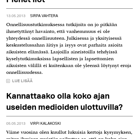
13.05.2013
SIRPA VAHTERA
Onnellisuustutkimuksessa tutkijoita on jo pitkään
ihmetyttänyt havainto, että vanhemmuus ei ole
yhteydessä onnellisuuteen. Julkisessa ja yksityisessä
keskustelussahan äitiys ja isyys ovat parhaita asioita
aikuisten elämässä. Laajoilla aineistoilla tehdyissä
kyselytutkimuksissa lapsellisten ja lapsettomien
aikuisten välillä ei kuitenkaan ole yleensä löytynyt eroja
onnellisuudessa.
LUE LISÄÄ
Kannattaako olla koko ajan
useiden medioiden ulottuvilla?
05.05.2013
VIRPI KALAKOSKI
Viime vuosina olen kuullut lukuisia kertoja kysymyksen,