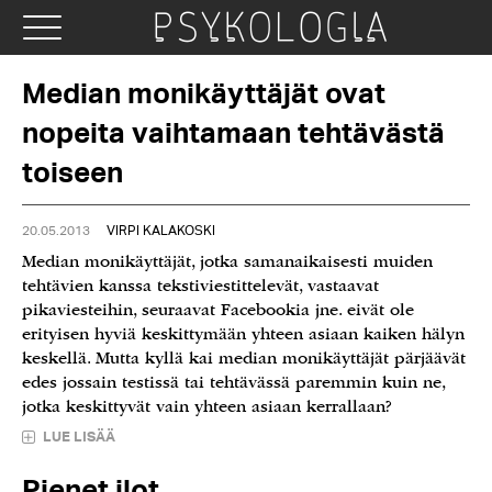
Median monikäyttäjät ovat
nopeita vaihtamaan tehtävästä
toiseen
20.05.2013
VIRPI KALAKOSKI
Median monikäyttäjät, jotka samanaikaisesti muiden
tehtävien kanssa tekstiviestittelevät, vastaavat
pikaviesteihin, seuraavat Facebookia jne. eivät ole
erityisen hyviä keskittymään yhteen asiaan kaiken hälyn
keskellä. Mutta kyllä kai median monikäyttäjät pärjäävät
edes jossain testissä tai tehtävässä paremmin kuin ne,
jotka keskittyvät vain yhteen asiaan kerrallaan?
LUE LISÄÄ
Pienet ilot